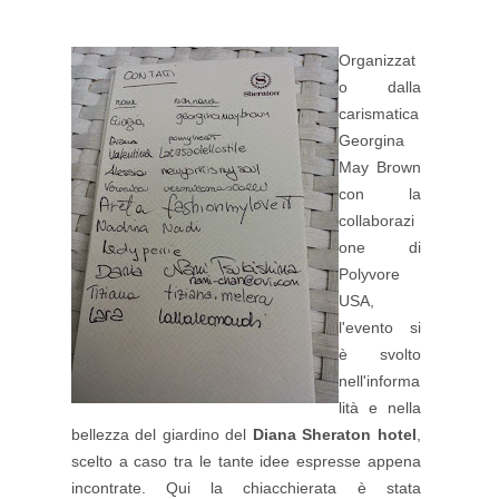
Organizzat
o dalla
carismatica
Georgina
May Brown
con la
collaborazi
one di
Polyvore
USA,
l'evento si
è svolto
nell'informa
lità e nella
bellezza del giardino del
Diana Sheraton hotel
,
scelto a caso tra le tante idee espresse appena
incontrate. Qui la chiacchierata è stata