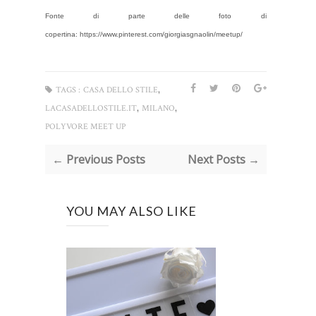
Fonte di parte delle foto di
copertina: https://www.pinterest.com/giorgiasgnaolin/meetup/
,
TAGS :
CASA DELLO STILE
,
,
LACASADELLOSTILE.IT
MILANO
POLYVORE MEET UP
← Previous Posts
Next Posts →
YOU MAY ALSO LIKE