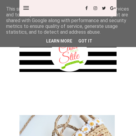
This site uses cookies from Google to deliver its services
and to analyze traffic. Your IP address and user-agent are
shared with Google along with performance and security
metrics to ensure quality of service, generate usage
statistics, and to detect and address abuse.
LEARN MORE
GOT IT