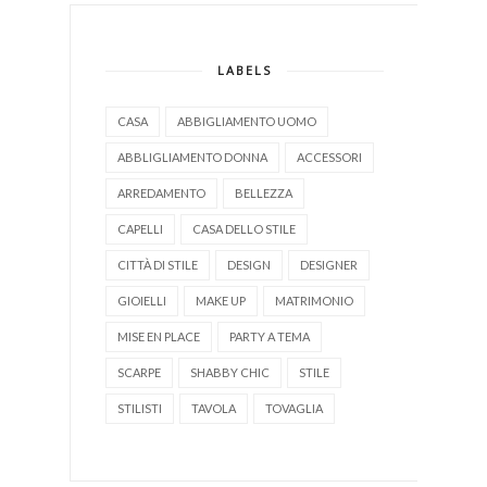
LABELS
CASA
ABBIGLIAMENTO UOMO
ABBLIGLIAMENTO DONNA
ACCESSORI
ARREDAMENTO
BELLEZZA
CAPELLI
CASA DELLO STILE
CITTÀ DI STILE
DESIGN
DESIGNER
GIOIELLI
MAKE UP
MATRIMONIO
MISE EN PLACE
PARTY A TEMA
SCARPE
SHABBY CHIC
STILE
STILISTI
TAVOLA
TOVAGLIA