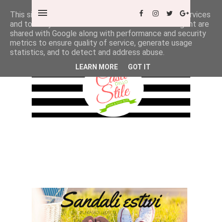
This site uses cookies from Google to deliver its services
and to analyze traffic. Your IP address and user-agent are
shared with Google along with performance and security
metrics to ensure quality of service, generate usage
statistics, and to detect and address abuse.
LEARN MORE
GOT IT