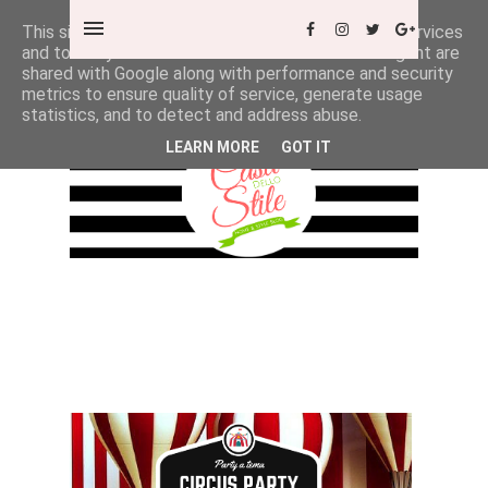
This site uses cookies from Google to deliver its services
and to analyze traffic. Your IP address and user-agent are
shared with Google along with performance and security
metrics to ensure quality of service, generate usage
statistics, and to detect and address abuse.
LEARN MORE
GOT IT