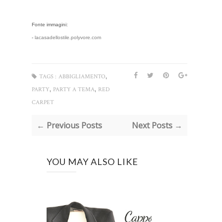
Fonte immagini:
-
lacasadellostile.polyvore.com
,
TAGS :
ABBIGLIAMENTO
,
,
PARTY
PARTY A TEMA
RED
CARPET
← Previous Posts
Next Posts →
YOU MAY ALSO LIKE