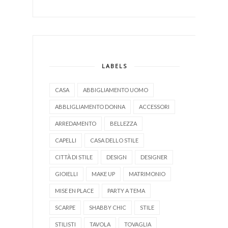
LABELS
CASA
ABBIGLIAMENTO UOMO
ABBLIGLIAMENTO DONNA
ACCESSORI
ARREDAMENTO
BELLEZZA
CAPELLI
CASA DELLO STILE
CITTÀ DI STILE
DESIGN
DESIGNER
GIOIELLI
MAKE UP
MATRIMONIO
MISE EN PLACE
PARTY A TEMA
SCARPE
SHABBY CHIC
STILE
STILISTI
TAVOLA
TOVAGLIA