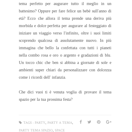
tema perfetto per augurare tutto il meglio in un
battesimo? Oppure per fare felice un bebè sull'anno di
età? Ecco che allora il tema prende una deriva più
morbida e dolce perfetta per augurare al festeggiato di
iniziare un viaggio verso l'infinito, oltre i suoi limiti
scoprendo qualcosa di assolutamente nuovo. In più
immagina che bello la confettata con tutti i pianeti
nella combo rosa e oro o argento e gradazioni di blu.
Un tocco chic che ben si abbina a giornate di sole e
ambienti super chiari da personalizzare con dolcezza
come i ricordi dell' infanzia.
Che dici vuoi ti è venuta voglia di provare il tema
spazio per la tua prossima festa?
,
,
TAGS :
PARTY
PARTY A TEMA
,
PARTY TEMA SPAZIO
SPACE