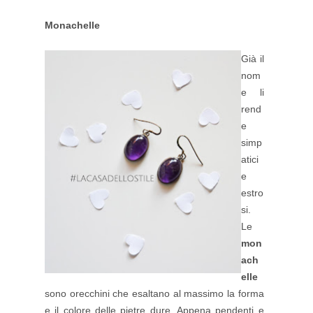
Monachelle
Già il
nom
e li
rend
e
simp
atici
e
estro
si.
Le
mon
ach
elle
sono orecchini che esaltano al massimo la forma
e il colore delle pietre dure. Appena pendenti e