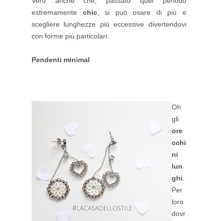
Vero anche che, passato quel periodo
estremamente
chic
,
si può osare di più e
scegliere lunghezze più eccessive divertendovi
con forme più particolari.
Pendenti minimal
Oh
gli
ore
cchi
ni
lun
ghi
.
Per
loro
dovr