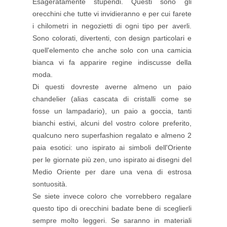
Esageratamente stupendi. Questi sono gli
orecchini che tutte vi invidieranno e per cui farete
i chilometri in negozietti di ogni tipo per averli.
Sono colorati, divertenti, con design particolari e
quell'elemento che anche solo con una camicia
bianca vi fa apparire regine indiscusse della
moda.
Di questi dovreste averne almeno un paio
chandelier (alias cascata di cristalli come se
fosse un lampadario), un paio a goccia, tanti
bianchi estivi, alcuni del vostro colore preferito,
qualcuno nero superfashion regalato e almeno 2
paia esotici: uno ispirato ai simboli dell'Oriente
per le giornate più zen, uno ispirato ai disegni del
Medio Oriente per dare una vena di estrosa
sontuosità.
Se siete invece coloro che vorrebbero regalare
questo tipo di orecchini badate bene di sceglierli
sempre molto leggeri. Se saranno in materiali