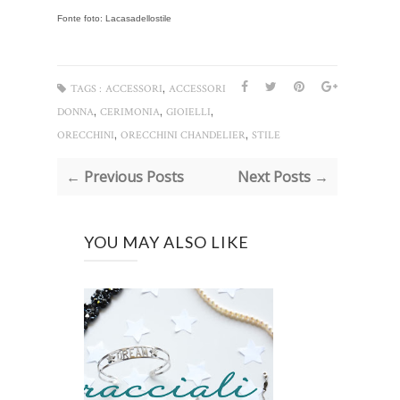
Fonte foto: Lacasadellostile
,
TAGS :
ACCESSORI
ACCESSORI
,
,
,
DONNA
CERIMONIA
GIOIELLI
,
,
ORECCHINI
ORECCHINI CHANDELIER
STILE
← Previous Posts
Next Posts →
YOU MAY ALSO LIKE