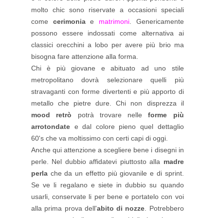
molto chic sono riservate a occasioni speciali
come
cerimonia
e
matrimoni
. Genericamente
possono essere indossati come alternativa ai
classici orecchini a lobo per avere più brio ma
bisogna fare attenzione alla forma.
Chi è più giovane e abituato ad uno stile
metropolitano dovrà selezionare quelli più
stravaganti con forme divertenti e più apporto di
metallo che pietre dure. Chi non disprezza il
mood retrò
potrà trovare nelle
forme più
arrotondate
e dal colore pieno quel dettaglio
60's che va moltissimo con certi capi di oggi.
Anche qui attenzione a scegliere bene i disegni in
perle. Nel dubbio affidatevi piuttosto alla
madre
perla
che da un effetto più giovanile e di sprint.
Se ve li regalano e siete in dubbio su quando
usarli, conservate li per bene e portatelo con voi
alla prima prova dell'
abito di nozze
. Potrebbero