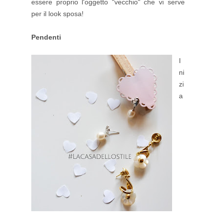
essere proprio l'oggetto "vecchio" che vi serve
per il look sposa!
Pendenti
I
ni
zi
a