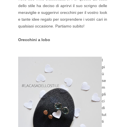
dello stile ha deciso di aprirvi il suo scrigno delle
meraviglie e suggerirvi orecchini per il vostro look
e tante idee regalo per sorprendere i vostri cari in
qualsiasi occasione. Partiamo subito!
Orecchini a lobo
I
pi
ù
se
m
pli
ci
di
tut
ti