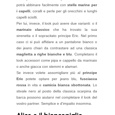
potrà abbinare facilmente con
stelle marine per
i capelli
, coralli e perle per gli orecchini e lunghi
capelli sciolti.
Per lui, invece, il look può avere due varianti: o il
marinaio classico
che ha trovato la sua
sirenetta o il sopracitato principe Eric. Nel primo
caso ci si può affidare a un pantalone bianco o
dei jeans chiari da contrastare ad una classica
maglietta a righe bianche e blu
. Completano il
look accessori come pipa e cappello da marinaio
o anche giacca con stemmi e alamari.
Se invece volete assomigliare più al
principe
Eric
potete optare per jeans blu,
fusciacca
rossa
in vita e
camicia bianca sbottonata
. Lo
stivale nero al posto della classica scarpina da
barca possono aiutarvi nel completare il look del
vostro partner. Semplice e d'impatto insomma.