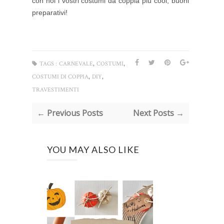
con noi i vostri costumi da coppia più cool, buoni
preparativi!
,
,
TAGS :
CARNEVALE
COSTUMI
,
,
COSTUMI DI COPPIA
DIY
TRAVESTIMENTI
← Previous Posts
Next Posts →
YOU MAY ALSO LIKE