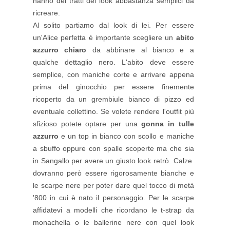
hanno dei tratti del look abbastanza semplici da
ricreare.
Al solito partiamo dal look di lei. Per essere
un'Alice perfetta è importante scegliere un
abito
azzurro chiaro
da abbinare al bianco e a
qualche dettaglio nero. L'abito deve essere
semplice, con maniche corte e arrivare appena
prima del ginocchio per essere finemente
ricoperto da un grembiule bianco di pizzo ed
eventuale collettino. Se volete rendere l'outfit più
sfizioso potete optare per una
gonna in tulle
azzurro
e un top in bianco con scollo e maniche
a sbuffo oppure con spalle scoperte ma che sia
in Sangallo per avere un giusto look retrò. Calze
dovranno però essere rigorosamente bianche e
le scarpe nere per poter dare quel tocco di metà
'800 in cui è nato il personaggio. Per le scarpe
affidatevi a modelli che ricordano le t-strap da
monachella o le ballerine nere con quel look