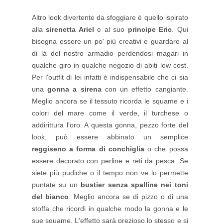
Altro look divertente da sfoggiare è quello ispirato
alla
sirenetta Ariel
e al suo
principe Eric
. Qui
bisogna essere un po' più creativi e guardare al
di là del nostro armadio perdendosi magari in
qualche giro in qualche negozio di abiti low cost.
Per l'outfit di lei infatti è indispensabile che ci sia
una
gonna a sirena
con un effetto cangiante.
Meglio ancora se il tessuto ricorda le squame e i
colori del mare come il verde, il turchese o
addirittura l'oro. A questa gonna, pezzo forte del
look, può essere abbinato un semplice
reggiseno a forma di conchiglia
o che possa
essere decorato con perline e reti da pesca. Se
siete più pudiche o il tempo non ve lo permette
puntate su un
bustier senza spalline nei toni
del bianco
. Meglio ancora se di pizzo o di una
stoffa che ricordi in qualche modo la gonna e le
sue squame. L'effetto sarà prezioso lo stesso e si