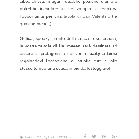
cibo...chissà, magari, qualche pozione d'amore
potrebbe incantare un bel vampiro e regalarvi
l'opportunità per una
tavola di San Valentino
tra
qualche mese!;)
Gotica, spooky, trionfo della zucca o scherzosa,
la vostra
tavola di Halloween
sarà destinata ad
essere la protagonista del vostro
party a tema
regalandovi l'occasione di stupire tutti e allo
stesso tempo una scusa in più da festeggiare!
,
,
TAGS :
CASA
HALLOWEEN