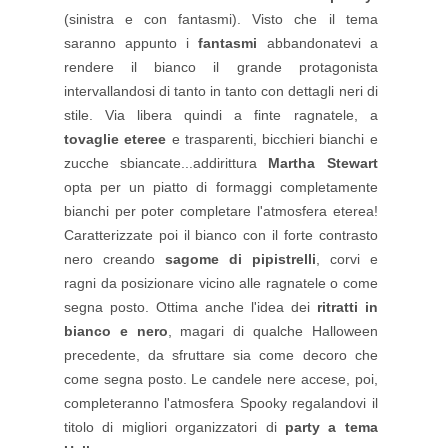
(sinistra e con fantasmi). Visto che il tema
saranno appunto i
fantasmi
abbandonatevi a
rendere il bianco il grande protagonista
intervallandosi di tanto in tanto con dettagli neri di
stile. Via libera quindi a finte ragnatele, a
tovaglie eteree
e trasparenti, bicchieri bianchi e
zucche sbiancate...addirittura
Martha Stewart
opta per un piatto di formaggi completamente
bianchi per poter completare l'atmosfera eterea!
Caratterizzate poi il bianco con il forte contrasto
nero creando
sagome di pipistrelli
, corvi e
ragni da posizionare vicino alle ragnatele o come
segna posto. Ottima anche l'idea dei
ritratti in
bianco e nero
, magari di qualche Halloween
precedente, da sfruttare sia come decoro che
come segna posto. Le candele nere accese, poi,
completeranno l'atmosfera Spooky regalandovi il
titolo di migliori organizzatori di
party a tema