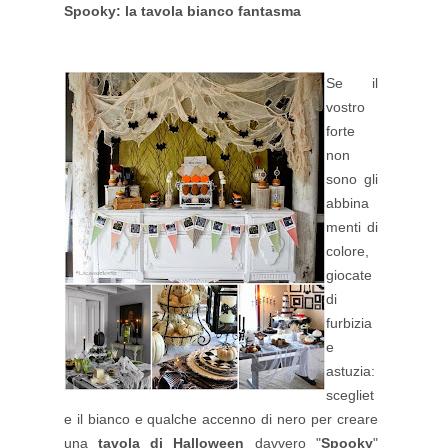
Spooky: la tavola bianco fantasma
Se il
vostro
forte
non
sono gli
abbina
menti di
colore,
giocate
di
furbizia
e
astuzia:
scegliet
e il bianco e qualche accenno di nero per creare
una
tavola di Halloween
davvero "
Spooky
"