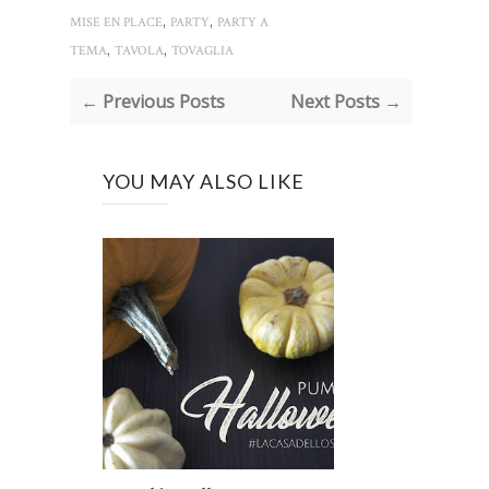
,
,
MISE EN PLACE
PARTY
PARTY A
,
,
TEMA
TAVOLA
TOVAGLIA
← Previous Posts
Next Posts →
YOU MAY ALSO LIKE