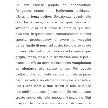
Se non riuscite proprio ad abbandonare
l'eleganza neanche a
Halloween
affidatevi,
allora, al
tema gotico
. Selezionate quindi tutto
ciò che è nero, retrò e ha quel sapore di
vittoriano o di
dark
come la notte di qualsiasi
buia città. In questo caso, contrariamente al tema
spooky, preoccupatevi di avere la
maggior
percentuale di nero
sul vostro tavolo e se volete
trovare altri colori per intervallarlo optate per
grigio
, rosso, viola e in ultimissima analisi per il
bianco. L'
effetto
deve essere molto
vampiresco
ed elegante
allo stesso tempo. Per questo
piuttosto che ragnatele marcate puntate su pizzo
nero, se volete un elemento naturale scegliete o
una
zucca nera
o
fiori
dipinti in toni scuri (se
non addirittura secchi) o scarlatti. Se volete osare
create anche etichette inneggianti pozioni e
filtri
magici
da mettere sul vino o di fianco al