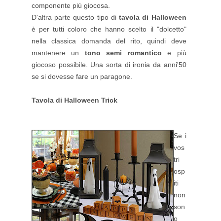
componente più giocosa.
D'altra parte questo tipo di
tavola di Halloween
è per tutti coloro che hanno scelto il "dolcetto"
nella classica domanda del rito, quindi deve
mantenere un
tono semi romantico
e più
giocoso possibile. Una sorta di ironia da anni'50
se si dovesse fare un paragone.
Tavola di Halloween Trick
Se i
vos
tri
osp
iti
non
son
o