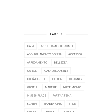
LABELS
CASA
ABBIGLIAMENTO UOMO
ABBLIGLIAMENTO DONNA
ACCESSORI
ARREDAMENTO
BELLEZZA
CAPELLI
CASA DELLO STILE
CITTÀ DI STILE
DESIGN
DESIGNER
GIOIELLI
MAKE UP
MATRIMONIO
MISE EN PLACE
PARTY A TEMA
SCARPE
SHABBY CHIC
STILE
STILISTI
TAVOLA
TOVAGLIA