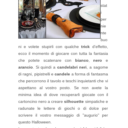
stat
i
per
nie
nte
buo
ni e volete stupirli con qualche
trick
d'effetto,
ecco il momento di giocare con tutta la fantasia
che potete scatenare con
bianco
,
nero
e
arancio
. Si quindi a
candelabri neri
, a sagome
di ragni, pipistrelli e
candele
a forma di fantasma
che percorrono il tavolo e teschi inquietanti che vi
aspettano al vostro posto. Se non avete la
minima idea di dove recuperarli giocate con il
cartoncino nero a creare
silhouette
simpatiche e
radunate le lettere di giochi o di dolce per
scrivere il vostro messaggio di "augurio" per
questo Halloween.