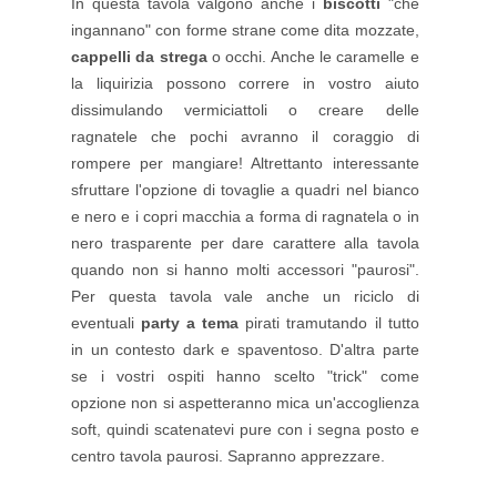
In questa tavola valgono anche i
biscotti
"che
ingannano" con forme strane come dita mozzate,
cappelli da strega
o occhi. Anche le caramelle e
la liquirizia possono correre in vostro aiuto
dissimulando vermiciattoli o creare delle
ragnatele che pochi avranno il coraggio di
rompere per mangiare! Altrettanto interessante
sfruttare l'opzione di tovaglie a quadri nel bianco
e nero e i copri macchia a forma di ragnatela o in
nero trasparente per dare carattere alla tavola
quando non si hanno molti accessori "paurosi".
Per questa tavola vale anche un riciclo di
eventuali
party a tema
pirati tramutando il tutto
in un contesto dark e spaventoso. D'altra parte
se i vostri ospiti hanno scelto "trick" come
opzione non si aspetteranno mica un'accoglienza
soft, quindi scatenatevi pure con i segna posto e
centro tavola paurosi. Sapranno apprezzare.