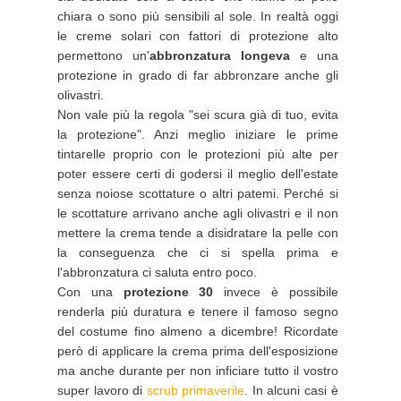
chiara o sono più sensibili al sole. In realtà oggi
le creme solari con fattori di protezione alto
permettono un'
abbronzatura longeva
e una
protezione in grado di far abbronzare anche gli
olivastri.
Non vale più la regola "sei scura già di tuo, evita
la protezione". Anzi meglio iniziare le prime
tintarelle proprio con le protezioni più alte per
poter essere certi di godersi il meglio dell'estate
senza noiose scottature o altri patemi. Perché si
le scottature arrivano anche agli olivastri e il non
mettere la crema tende a disidratare la pelle con
la conseguenza che ci si spella prima e
l'abbronzatura ci saluta entro poco.
Con una
protezione 30
invece è possibile
renderla più duratura e tenere il famoso segno
del costume fino almeno a dicembre! Ricordate
però di applicare la crema prima dell'esposizione
ma anche durante per non inficiare tutto il vostro
super lavoro di
scrub primaverile
. In alcuni casi è