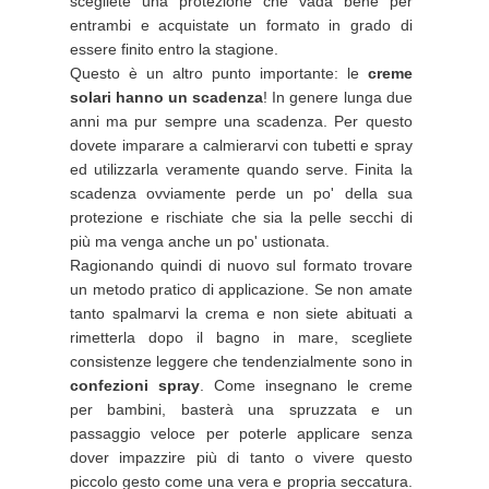
scegliete una protezione che vada bene per
entrambi e acquistate un formato in grado di
essere finito entro la stagione.
Questo è un altro punto importante: le
creme
solari hanno un scadenza
! In genere lunga due
anni ma pur sempre una scadenza. Per questo
dovete imparare a calmierarvi con tubetti e spray
ed utilizzarla veramente quando serve. Finita la
scadenza ovviamente perde un po' della sua
protezione e rischiate che sia la pelle secchi di
più ma venga anche un po' ustionata.
Ragionando quindi di nuovo sul formato trovare
un metodo pratico di applicazione. Se non amate
tanto spalmarvi la crema e non siete abituati a
rimetterla dopo il bagno in mare, scegliete
consistenze leggere che tendenzialmente sono in
confezioni spray
. Come insegnano le creme
per bambini, basterà una spruzzata e un
passaggio veloce per poterle applicare senza
dover impazzire più di tanto o vivere questo
piccolo gesto come una vera e propria seccatura.