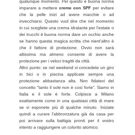
qualunque momento. Per questo è buona norma
imparare a mettere
creme con SPF
per evitare
che la pelle inizi ad avere macchie o ad
invecchiarsi. Questo vuol dire che nel momento
in cui scegliete una crema idratante per l'estate o
dei trucchi è buona norma dare un occhio anche
se hanno questa magica scritta che nient'altro è
che il fattore di protezione. Ovvio non sarà
altissima ma almeno consente di avere la
protezione per i veloci tragitti da città.
Altro punto: se nel weekend vi concedete un giro
in bici o in piscina applicate sempre una
protezione abbastanza alta. Non fidatevi del
concetto "tanto il sole non è così forte". Siamo in
Italia e il sole è forte. Colpisce a Milano
esattamente come in una qualsiasi città di mare
se vi esponete più di qualche minuto. Iniziate
quindi a curare l'abbronzatura già da casa per
poi arrivare sulla battigia pronti per il vostro
intento a raggiungere un colorito atomico.