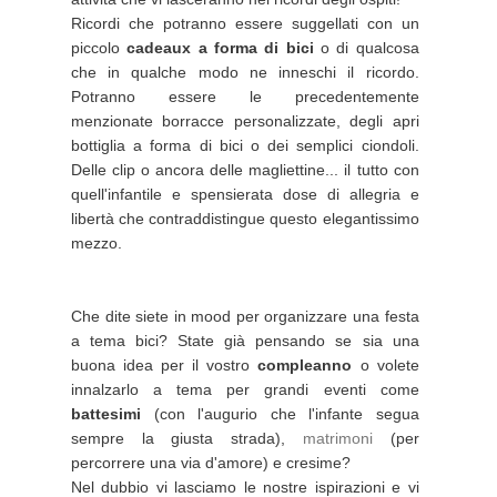
Ricordi che potranno essere suggellati con un
piccolo
cadeaux a forma di bici
o di qualcosa
che in qualche modo ne inneschi il ricordo.
Potranno essere le precedentemente
menzionate borracce personalizzate, degli apri
bottiglia a forma di bici o dei semplici ciondoli.
Delle clip o ancora delle magliettine... il tutto con
quell'infantile e spensierata dose di allegria e
libertà che contraddistingue questo elegantissimo
mezzo.
Che dite siete in mood per organizzare una festa
a tema bici? State già pensando se sia una
buona idea per il vostro
compleanno
o volete
innalzarlo a tema per grandi eventi come
battesimi
(con l'augurio che l'infante segua
sempre la giusta strada),
matrimoni
(per
percorrere una via d'amore) e cresime?
Nel dubbio vi lasciamo le nostre ispirazioni e vi