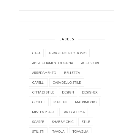
LABELS
CASA
ABBIGLIAMENTO UOMO
ABBLIGLIAMENTO DONNA
ACCESSORI
ARREDAMENTO
BELLEZZA
CAPELLI
CASA DELLO STILE
CITTÀ DI STILE
DESIGN
DESIGNER
GIOIELLI
MAKE UP
MATRIMONIO
MISE EN PLACE
PARTY A TEMA
SCARPE
SHABBY CHIC
STILE
STILISTI
TAVOLA
TOVAGLIA