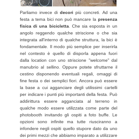
Parliamo invece di
decori
più concreti. Ad una
festa a tema bici non può mancare la
presenza
fisica di una bicicletta
. Che sia esposta in un
angolo reggendo qualche striscione o che sia
integrata all'interno di qualche struttura, la bici è
fondamentale. Il modo più semplice per inserirla
nel contesto è quello di disporla appena fuori
dalla location con uno striscione "welcome" dal
manubrio al sellino. Oppure potete sfruttarne il
cestino disponendo eventuali regali, omaggi di
fine festa o dei semplici fiori. Ancora può essere
la base a cui agganciare degli utilissimi cartelli
per indicare i punti più importanti della festa. Può
addirittura essere agganciata al terreno in
qualche modo essere utilizzata come parte del
photobooth invitando gli ospiti a foto buffe. Le
opzioni sono infinite ma tutte riusciranno a
infondere negli ospiti quello stupore dato da uno
dei primi mezzi che abbiamo imparato a utilizzare