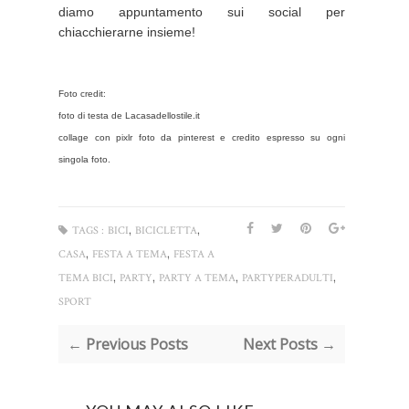
diamo appuntamento sui social per
chiacchierarne insieme!
Foto credit:
foto di testa de Lacasadellostile.it
collage con pixlr foto da pinterest e credito espresso su ogni
singola foto.
,
,
TAGS :
BICI
BICICLETTA
,
,
CASA
FESTA A TEMA
FESTA A
,
,
,
,
TEMA BICI
PARTY
PARTY A TEMA
PARTYPERADULTI
SPORT
← Previous Posts
Next Posts →