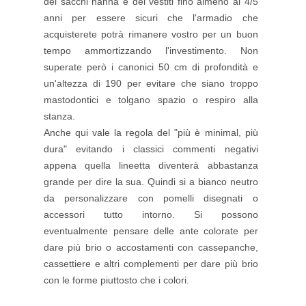
dei sacchi nanna e dei vestiti fino almeno ai 4/5
anni per essere sicuri che l'armadio che
acquisterete potrà rimanere vostro per un buon
tempo ammortizzando l'investimento. Non
superate però i canonici 50 cm di profondità e
un'altezza di 190 per evitare che siano troppo
mastodontici e tolgano spazio o respiro alla
stanza.
Anche qui vale la regola del "più è minimal, più
dura" evitando i classici commenti negativi
appena quella lineetta diventerà abbastanza
grande per dire la sua. Quindi si a bianco neutro
da personalizzare con pomelli disegnati o
accessori tutto intorno. Si possono
eventualmente pensare delle ante colorate per
dare più brio o accostamenti con cassepanche,
cassettiere e altri complementi per dare più brio
con le forme piuttosto che i colori.