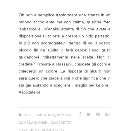
Oh non è semplice trasformare una stanza in un
mondo accogliente ma con calma, qualche foto
ispiratrice e un'analisi attenta di ciò che avete a
disposizione riuscirete a creare un nido perfetto.
In più non scoraggiatevi: dentro di voi il vostro
piccolo fin da subito vi farà capire i suoi gusti
guidandovi indirettamente nelle scelte. Non ci
credete? Provate a rilassarvi, chiudete gli occhi e
chiedergli un colore. La risposta di sicuro non
sarà quello che piace a voi! Il che significa che vi
sta già aiutando a scegliere il meglio per lui o lei.
Ascoltatelo!
,
,
TAGS :
BABY ROOM
BAMBINI
,
,
CAMERA BAMBINI
CAMERETTA
,
,
CASA
HOME
HOME DECOR