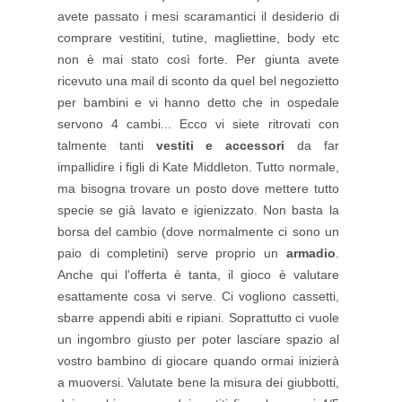
avete passato i mesi scaramantici il desiderio di
comprare vestitini, tutine, magliettine, body etc
non è mai stato così forte. Per giunta avete
ricevuto una mail di sconto da quel bel negozietto
per bambini e vi hanno detto che in ospedale
servono 4 cambi... Ecco vi siete ritrovati con
talmente tanti
vestiti e accessori
da far
impallidire i figli di Kate Middleton. Tutto normale,
ma bisogna trovare un posto dove mettere tutto
specie se già lavato e igienizzato. Non basta la
borsa del cambio (dove normalmente ci sono un
paio di completini) serve proprio un
armadio
.
Anche qui l'offerta è tanta, il gioco è valutare
esattamente cosa vi serve. Ci vogliono cassetti,
sbarre appendi abiti e ripiani. Soprattutto ci vuole
un ingombro giusto per poter lasciare spazio al
vostro bambino di giocare quando ormai inizierà
a muoversi. Valutate bene la misura dei giubbotti,