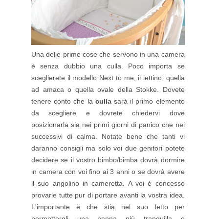
Una delle prime cose che servono in una camera
è senza dubbio una culla. Poco importa se
sceglierete il modello Next to me, il lettino, quella
ad amaca o quella ovale della Stokke. Dovete
tenere conto che la
culla
sarà il primo elemento
da scegliere e dovrete chiedervi dove
posizionarla sia nei primi giorni di panico che nei
successivi di calma. Notate bene che tanti vi
daranno consigli ma solo voi due genitori potete
decidere se il vostro bimbo/bimba dovrà dormire
in camera con voi fino ai 3 anni o se dovrà avere
il suo angolino in cameretta. A voi è concesso
provarle tutte pur di portare avanti la vostra idea.
L'importante è che stia nel suo letto per
permettergli una nanna più tranquilla e