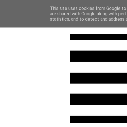
HOME
CASA
S
This site uses cookies from Google to d
are shared with Google along with perf
statistics, and to detect and address 