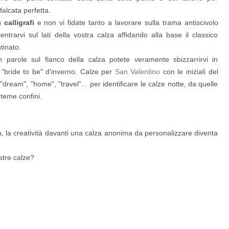
falcata perfetta.
ù
calligrafi
e non vi fidate tanto a lavorare sulla trama antiscivolo
entrarvi sul lati della vostra calza affidando alla base il classico
tinato.
parole sul fianco della calza potete veramente sbizzarrirvi in
 "bride to be" d'inverno. Calze per
San Valentino
con le iniziali del
ream", "home", "travel"... per identificare le calze notte, da quelle
teme confini.
a, la creatività davanti una calza anonima da personalizzare diventa
stre calze?