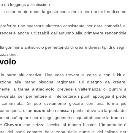
to un leggings attillatissimo.
e
in colori neutri e con la giusta consistenza per i primi freddi come
preferire uno spessore piuttosto consistente per dare comodità al
renderle anche utilizzabili dall'autunno alla primavera rendendole
ella gommina antiscivolo permettendo di creare diversi tipi di disegni
lizzazione.
ivolo
la parte più creativa. Una volta trovata la calza e con il kit di
zazione alla mano bisogna ragionare sul disegno da creare.
lmente la
trama antiscivolo
prevede
un'alternanza di puntini a
vvicinata per permettere di intercettare i punti appoggia il piede
a camminata. Si può ovviamente giocare con una forma più
come quella di un
cuore
che riunisca i puntini dove c'è la punta del
re si può optare per disegni geometrici squadrati come la trama di
que
Chevron
che strizza l'occhio al mondo hipster. L'importante è
re dei punti contatto bella zona delle punte e del tallone per