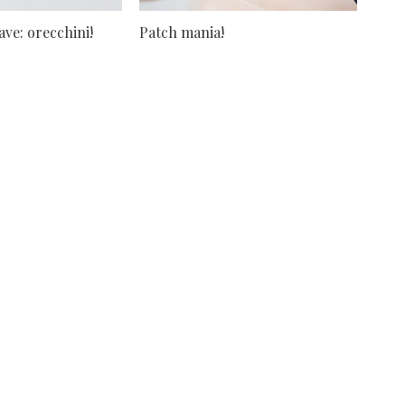
ave: orecchini!
Patch mania!