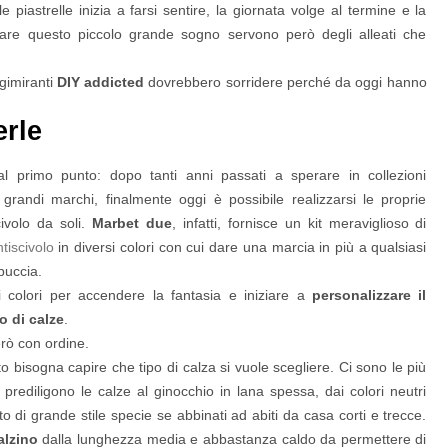
 piastrelle inizia a farsi sentire, la giornata volge al termine e la
izzare questo piccolo grande sogno servono però degli alleati che
ngimiranti
DIY addicted
dovrebbero sorridere perché da oggi hanno
erle
l primo punto: dopo tanti anni passati a sperare in collezioni
 grandi marchi, finalmente oggi è possibile realizzarsi le proprie
civolo da soli.
Marbet due
, infatti, fornisce un kit meraviglioso di
iscivolo
in diversi colori con cui dare una marcia in più a qualsiasi
buccia.
ti colori per accendere la fantasia e iniziare a
personalizzare il
o di calze
.
rò con ordine.
to bisogna capire che tipo di calza si vuole scegliere. Ci sono le più
 prediligono le calze al ginocchio in lana spessa, dai colori neutri
to di grande stile specie se abbinati ad abiti da casa corti e trecce.
alzino
dalla lunghezza media e abbastanza caldo da permettere di