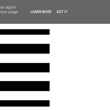
NIO
CONTATTI
user-agent
erate usage
LEARN MORE
GOT IT