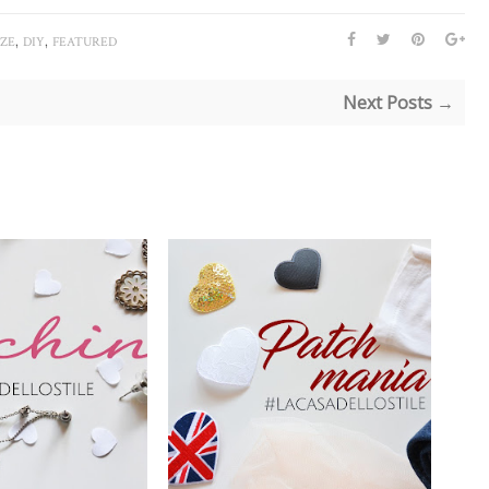
,
,
ZE
DIY
FEATURED
Next Posts →