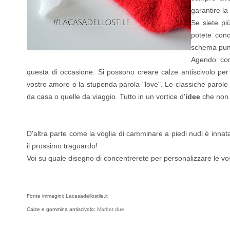
garantire la 
Se siete pi
potete conc
schema pun
Agendo con 
questa di occasione. Si possono creare calze antiscivolo per
vostro amore o la stupenda parola "love". Le classiche parole "d
da casa o quelle da viaggio. Tutto in un vortice d'
idee
che non 
D'altra parte come la voglia di camminare a piedi nudi è innat
il prossimo traguardo!
Voi su quale disegno di concentrerete per personalizzare le vo
Fonte immagini: Lacasadellostile.it
Calze e gommina antiscivolo:
Marbet due