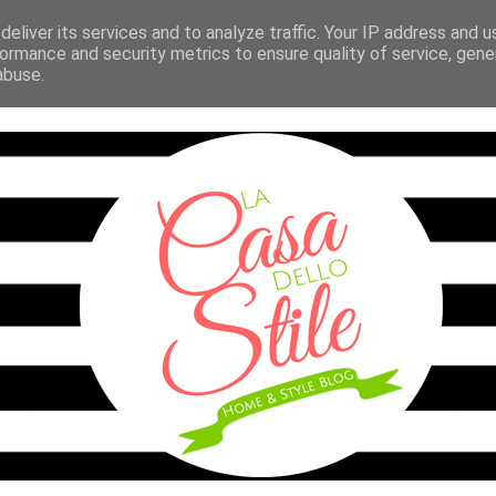
TILE
BAMBINI
BELLEZZA
PARTY A TEMA
MATRIMO
eliver its services and to analyze traffic. Your IP address and 
ormance and security metrics to ensure quality of service, gen
abuse.