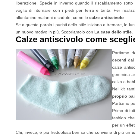
liberazione. Specie in inverno quando il riscaldamento sotto le
voglia di ritornare con i piedi per terra è tanta. Per real
allontanino malanni e cadute, come le
calze antiscivolo
.
Se a questa parola i puristi dello stile iniziano a tremare, le lu
un nuovo motivo in più. Scopriamolo con
La casa dello stile
.
Calze antiscivolo come scegli
Partiamo da
decenti dai
calze antis
gommina ant
calza o bab
Nel kit tan
proprio pai
Partiamo pe
Prima di tut
fashion che
per un effet
Chi, invece, è più freddolosa ben sa che conviene di più un
c