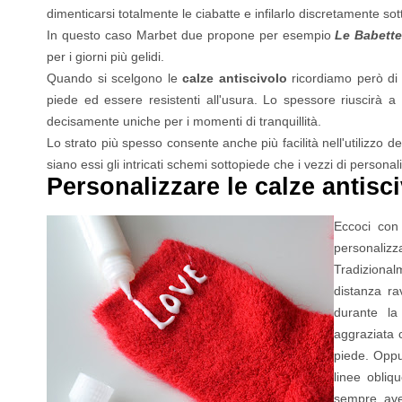
dimenticarsi totalmente le ciabatte e infilarlo discretamente sot
In questo caso Marbet due propone per esempio
Le Babett
per i giorni più gelidi.
Quando si scelgono le
calze antiscivolo
ricordiamo però di 
piede ed essere resistenti all'usura. Lo spessore riuscirà a 
decisamente uniche per i momenti di tranquillità.
Lo strato più spesso consente anche più facilità nell'utilizzo d
siano essi gli intricati schemi sottopiede che i vezzi di persona
Personalizzare le calze antisc
Eccoci con 
personaliz
Tradiziona
distanza ra
durante l
aggraziata 
piede. Oppu
linee obli
sempre ave