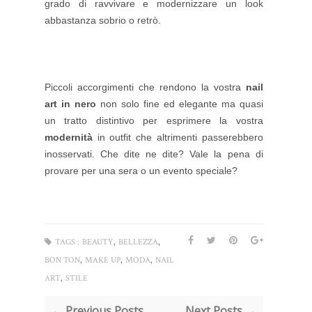
grado di ravvivare e modernizzare un look
abbastanza sobrio o retrò.
Piccoli accorgimenti che rendono la vostra
nail
art in nero
non solo fine ed elegante ma quasi
un tratto distintivo per esprimere la vostra
modernità
in outfit che altrimenti passerebbero
inosservati. Che dite ne dite? Vale la pena di
provare per una sera o un evento speciale?
,
,
TAGS :
BEAUTY
BELLEZZA
,
,
,
BON TON
MAKE UP
MODA
NAIL
,
ART
STILE
← Previous Posts
Next Posts →