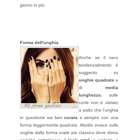
giorno in più.
Forma dell'unghia
Anche se il nero
tendenzialmente è
suggerito su
unghie quadrate
e
di
media
lunghezza
, sulle
corte non è vietato
a patto che l'unghia
in questione sia ben
curata
e sempre con una
forma leggermente quadrata. Abolito invece sulle
unghie dalla forma ovale più classica dove stona
anziché sottolineare il
look retrò
e andarlo a