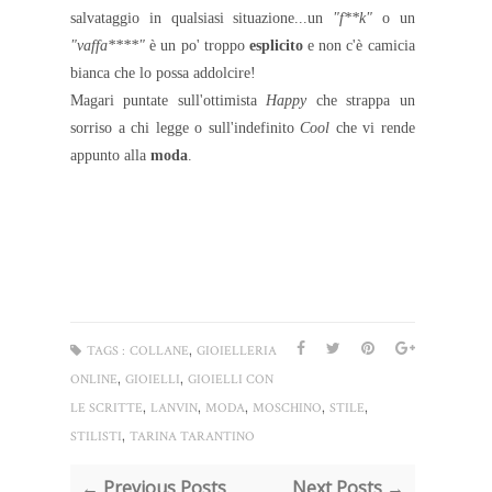
salvataggio in qualsiasi situazione...un
"f**k"
o un
"vaffa****"
è un po' troppo
esplicito
e non c'è camicia
bianca che lo possa addolcire!
Magari puntate sull'ottimista
Happy
che strappa un
sorriso a chi legge o sull'indefinito
Cool
che vi rende
appunto alla
moda
.
,
TAGS :
COLLANE
GIOIELLERIA
,
,
ONLINE
GIOIELLI
GIOIELLI CON
,
,
,
,
,
LE SCRITTE
LANVIN
MODA
MOSCHINO
STILE
,
STILISTI
TARINA TARANTINO
← Previous Posts
Next Posts →