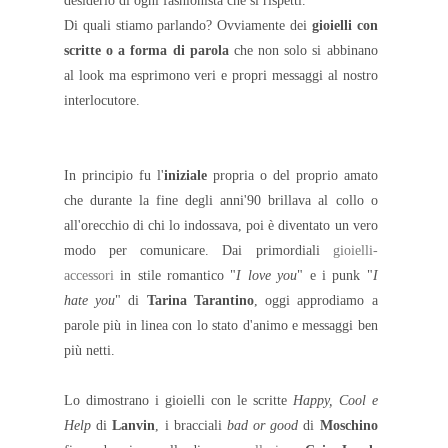
desiderio di ogni fashionista che si rispetti.
Di quali stiamo parlando? Ovviamente dei
gioielli con
scritte o a forma di parola
che non solo si abbinano
al look ma esprimono veri e propri messaggi al nostro
interlocutore.
In principio fu l'
iniziale
propria o del proprio amato
che durante la fine degli anni'90 brillava al collo o
all'orecchio di chi lo indossava, poi è diventato un vero
modo per comunicare.
Dai primordiali
gioielli-
accessori
in stile romantico "
I love you
" e i punk "
I
hate you
" di
Tarina Tarantin
o
, oggi approdiamo a
parole più in linea con lo stato d'animo e messaggi ben
più netti.
Lo dimostrano i gioielli con le scritte
Happy, Cool e
Help
di
Lanvin
, i bracciali
bad or good
di
Moschino